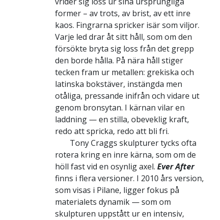
vrider sig loss ur sina ursprungliga
former – av trots, av brist, av ett inre
kaos. Fingrarna spricker isär som viljor.
Varje led drar åt sitt håll, som om den
försökte bryta sig loss från det grepp
den borde hålla. På nära håll stiger
tecken fram ur metallen: grekiska och
latinska bokstäver, instängda men
otåliga, pressande inifrån och vidare ut
genom bronsytan. I kärnan vilar en
laddning — en stilla, obeveklig kraft,
redo att spricka, redo att bli fri.
Tony Craggs skulpturer tycks ofta
rotera kring en inre kärna, som om de
höll fast vid en osynlig axel.
Ever After
finns i flera versioner. I 2010 års version,
som visas i Pilane, ligger fokus på
materialets dynamik — som om
skulpturen uppstått ur en intensiv,