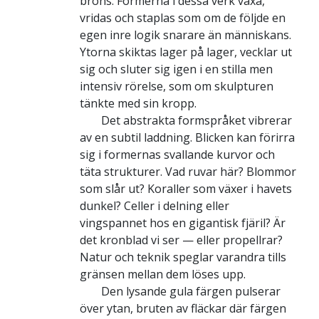
brons. Formerna i dessa verk växa,
vridas och staplas som om de följde en
egen inre logik snarare än människans.
Ytorna skiktas lager på lager, vecklar ut
sig och sluter sig igen i en stilla men
intensiv rörelse, som om skulpturen
tänkte med sin kropp.
Det abstrakta formspråket vibrerar
av en subtil laddning. Blicken kan förirra
sig i formernas svallande kurvor och
täta strukturer. Vad ruvar här? Blommor
som slår ut? Koraller som växer i havets
dunkel? Celler i delning eller
vingspannet hos en gigantisk fjäril? Är
det kronblad vi ser — eller propellrar?
Natur och teknik speglar varandra tills
gränsen mellan dem löses upp.
Den lysande gula färgen pulserar
över ytan, bruten av fläckar där färgen