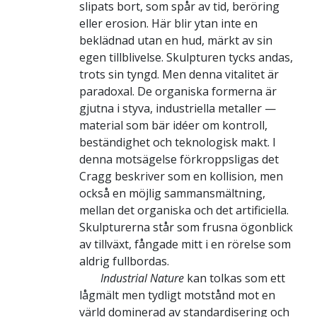
slipats bort, som spår av tid, beröring
eller erosion. Här blir ytan inte en
beklädnad utan en hud, märkt av sin
egen tillblivelse. Skulpturen tycks andas,
trots sin tyngd. Men denna vitalitet är
paradoxal. De organiska formerna är
gjutna i styva, industriella metaller —
material som bär idéer om kontroll,
beständighet och teknologisk makt. I
denna motsägelse förkroppsligas det
Cragg beskriver som en kollision, men
också en möjlig sammansmältning,
mellan det organiska och det artificiella.
Skulpturerna står som frusna ögonblick
av tillväxt, fångade mitt i en rörelse som
aldrig fullbordas.
Industrial Nature
kan tolkas som ett
lågmält men tydligt motstånd mot en
värld dominerad av standardisering och