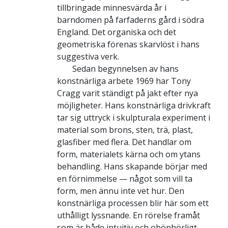
tillbringade minnesvärda år i
barndomen på farfaderns gård i södra
England. Det organiska och det
geometriska förenas skarvlöst i hans
suggestiva verk.
Sedan begynnelsen av hans
konstnärliga arbete 1969 har Tony
Cragg varit ständigt på jakt efter nya
möjligheter. Hans konstnärliga drivkraft
tar sig uttryck i skulpturala experiment i
material som brons, sten, trä, plast,
glasfiber med flera. Det handlar om
form, materialets kärna och om ytans
behandling. Hans skapande börjar med
en förnimmelse — något som vill ta
form, men ännu inte vet hur. Den
konstnärliga processen blir här som ett
uthålligt lyssnande. En rörelse framåt
som är både intuitiv och obönhörligt