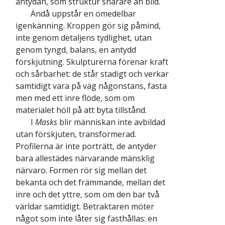
antydan, som struktur snarare än bild.
Ändå uppstår en omedelbar
igenkänning. Kroppen gör sig påmind,
inte genom detaljens tydlighet, utan
genom tyngd, balans, en antydd
förskjutning. Skulpturerna förenar kraft
och sårbarhet: de står stadigt och verkar
samtidigt vara på väg någonstans, fasta
men med ett inre flöde, som om
materialet höll på att byta tillstånd.
I
Masks
blir människan inte avbildad
utan förskjuten, transformerad.
Profilerna är inte porträtt, de antyder
bara allestädes närvarande mänsklig
närvaro. Formen rör sig mellan det
bekanta och det främmande, mellan det
inre och det yttre, som om den bar två
världar samtidigt. Betraktaren möter
något som inte låter sig fasthållas: en